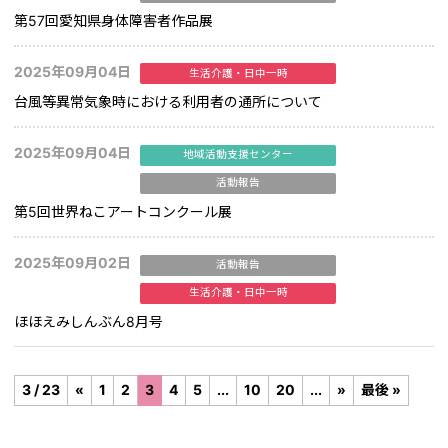
第57回愛知県身体障害者作品展
2025年09月04日
生活介護・日中一時
台風等異常気象時における利用者の通所について
2025年09月04日
地域活動支援センター
活動報告
第5回世界ねこアートコンクール展
2025年09月02日
活動報告
生活介護・日中一時
ほほえみしんぶん8月号
3 / 23
«
1
2
3
4
5
...
10
20
...
»
最後 »