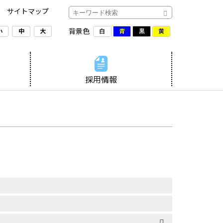
サイトマップ
背景色
白
青
黒
黄
小
中
大
採用情報