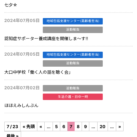
七夕☆
2024年07月05日
地域包括支援センター(高齢者担当)
活動報告
認知症サポーター養成講座を開催しま～す!!
2024年07月05日
地域包括支援センター(高齢者担当)
活動報告
大口中学校「働く人の話を聴く会」
2024年07月02日
活動報告
生活介護・日中一時
ほほえみしんぶん
7 / 23
« 先頭
«
...
5
6
7
8
9
...
20
...
»
最後 »