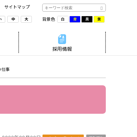
サイトマップ
背景色
白
青
黒
黄
小
中
大
採用情報
の仕事