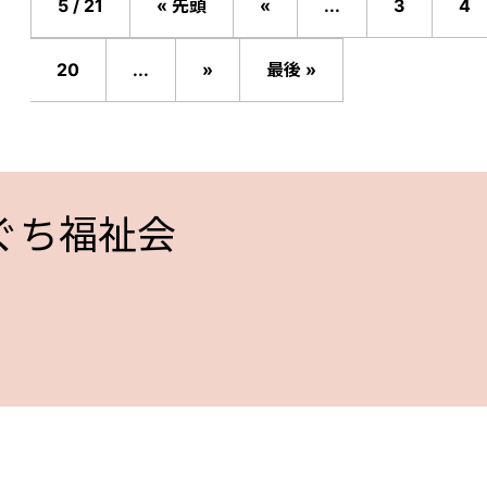
5 / 21
« 先頭
«
...
3
4
20
...
»
最後 »
ぐち福祉会