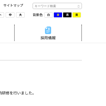
サイトマップ
背景色
白
青
黒
黄
小
中
大
採用情報
内研修を行いました。