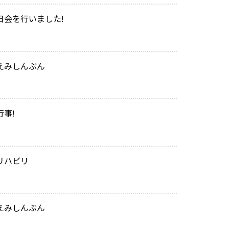
日会を行いました!
えみしんぶん
行事!
リハビリ
えみしんぶん